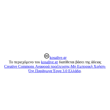
kosalive.gr
Το περιεχόμενο του
kosalive.gr
διατίθεται βάσει της άδειας
Creative Commons Αναφορά προέλευσης-Μη Εμπορική Χρήση-
Όχι Παράγωγα Έργα 3.0 Ελλάδα
.