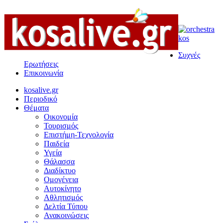
Συχνές
Ερωτήσεις
Επικοινωνία
kosalive.gr
Περιοδικό
Θέματα
Οικονομία
Τουρισμός
Επιστήμη-Τεχνολογία
Παιδεία
Υγεία
Θάλασσα
Διαδίκτυο
Ομογένεια
Αυτοκίνητο
Αθλητισμός
Δελτία Τύπου
Ανακοινώσεις